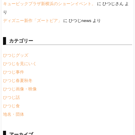
キュービックプラザ新横浜のショーンイベント。
に
ひつじさん
よ
り
ディズニー新作「ズートピア」
に
ひつじnews
より
カテゴリー
ひつじグッズ
ひつじを見にいく
ひつじ事件
ひつじ春夏秋冬
ひつじ画像・映像
ひつじ話
ひつじ食
地名・団体
アーカイブ