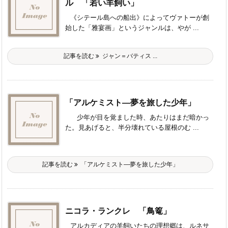
ル 「若い羊飼い」
《シテール島への船出》によってヴァトーが創
始した「雅宴画」というジャンルは、やが ...
記事を読む
ジャン＝バティス ...
「アルケミスト―夢を旅した少年」
少年が目を覚ました時、あたりはまだ暗かっ
た。見あげると、半分壊れている屋根のむ ...
記事を読む
「アルケミスト―夢を旅した少年」
ニコラ・ランクレ 「鳥篭」
アルカディアの羊飼いたちの理想郷は、ルネサ