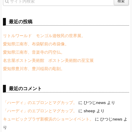
最近の投稿
リトルワールド モンゴル遊牧民の世界展。
愛知県江南市、布袋駅前の布袋像。
愛知県江南市、音楽寺の円空仏。
名古屋ボストン美術館 ボストン美術館の至宝展
愛知県豊川市、豊川稲荷の彫刻。
最近のコメント
「ハーディ」のエプロンとマグカップ。
に
ひつじnews
より
「ハーディ」のエプロンとマグカップ。
に
sheep
より
キュービックプラザ新横浜のショーンイベント。
に
ひつじnews
よ
り