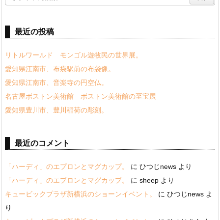
最近の投稿
リトルワールド モンゴル遊牧民の世界展。
愛知県江南市、布袋駅前の布袋像。
愛知県江南市、音楽寺の円空仏。
名古屋ボストン美術館 ボストン美術館の至宝展
愛知県豊川市、豊川稲荷の彫刻。
最近のコメント
「ハーディ」のエプロンとマグカップ。
に
ひつじnews
より
「ハーディ」のエプロンとマグカップ。
に
sheep
より
キュービックプラザ新横浜のショーンイベント。
に
ひつじnews
よ
り