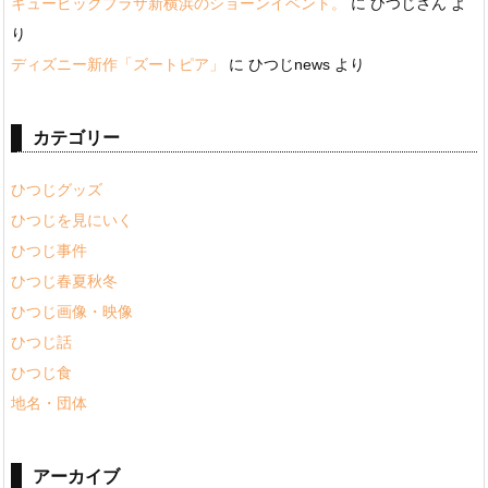
キュービックプラザ新横浜のショーンイベント。
に
ひつじさん
よ
り
ディズニー新作「ズートピア」
に
ひつじnews
より
カテゴリー
ひつじグッズ
ひつじを見にいく
ひつじ事件
ひつじ春夏秋冬
ひつじ画像・映像
ひつじ話
ひつじ食
地名・団体
アーカイブ